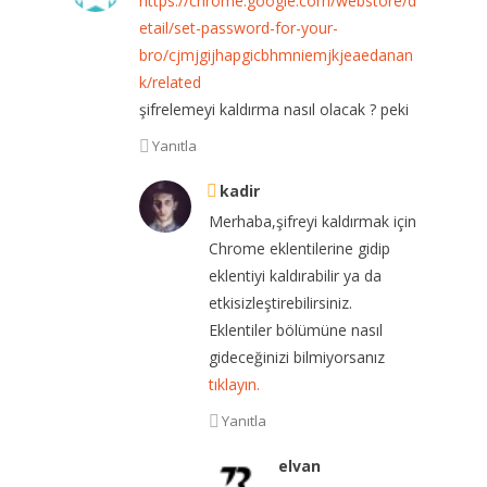
https://chrome.google.com/webstore/d
etail/set-password-for-your-
bro/cjmjgijhapgicbhmniemjkjeaedanan
k/related
şifrelemeyi kaldırma nasıl olacak ? peki
Yanıtla
kadir
Merhaba,şifreyi kaldırmak için
Chrome eklentilerine gidip
eklentiyi kaldırabilir ya da
etkisizleştirebilirsiniz.
Eklentiler bölümüne nasıl
gideceğinizi bilmiyorsanız
tıklayın.
Yanıtla
elvan