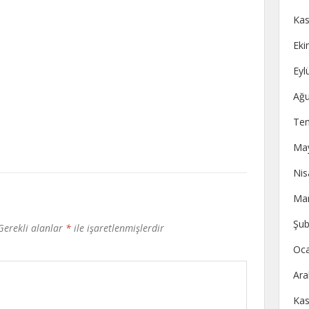
Kas
Eki
Eyl
Ağu
Te
May
Nis
Mar
Şub
Gerekli alanlar
*
ile işaretlenmişlerdir
Oca
Ara
Kas