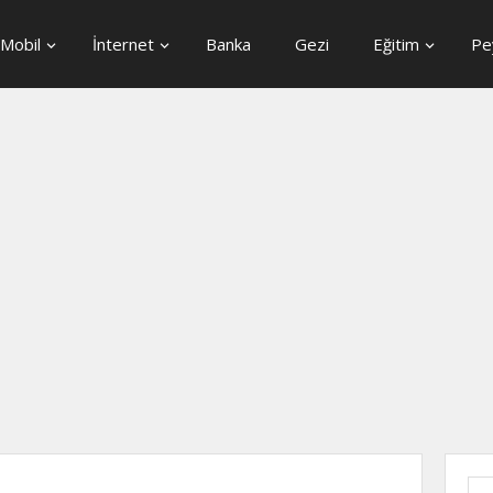
Mobil
İnternet
Banka
Gezi
Eğitim
Pe
Ara