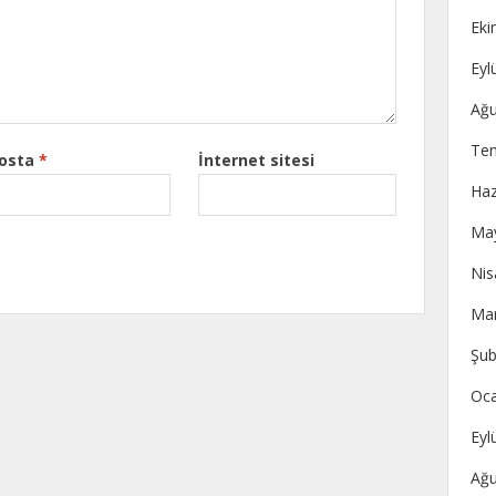
Eki
Eyl
Ağu
Te
posta
*
İnternet sitesi
Haz
May
Nis
Mar
Şub
Oca
Eyl
Ağu