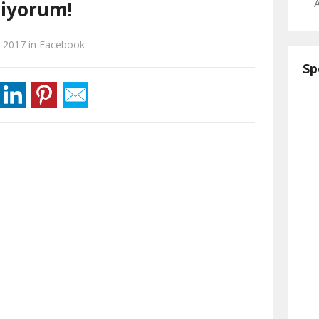
miyorum!
l 2017
in
Facebook
Sp