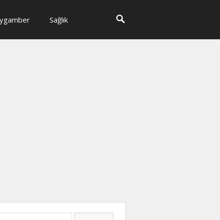
ygamber
Sağlık
ma: