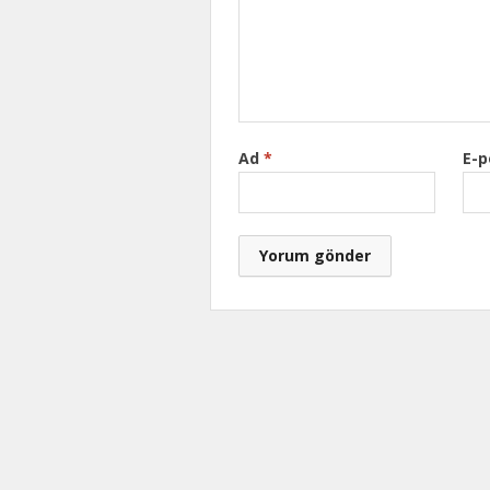
Ad
*
E-