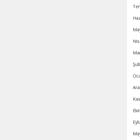
Te
Haz
May
Nis
Mar
Şub
Oca
Ara
Kas
Eki
Eyl
May