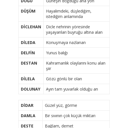
DOĞU
Güneşin doğduğu ana yön
DÜŞÜM
Hayalimdeki, düşlediğim,
istediğim anlamında
DİCLEHAN
Dicle nehrinin yöresinde
yaşayanları buyruğu altına alan
DİLEDA
Konuşmaya nazlanan
DELFİN
Yunus balığı
DESTAN
Kahramanlık olaylarını konu alan
şiir
DİLELA
Gözü gönlü bir olan
DOLUNAY
Ayın tam yuvarlak olduğu an
DİDAR
Güzel yüz, görme
DAMLA
Bir sıvının çok küçük miktarı
DESTE
Bağlam, demet