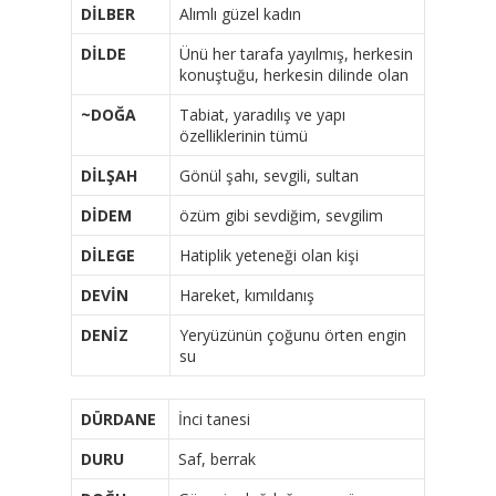
DİLBER
Alımlı güzel kadın
DİLDE
Ünü her tarafa yayılmış, herkesin
konuştuğu, herkesin dilinde olan
~DOĞA
Tabiat, yaradılış ve yapı
özelliklerinin tümü
DİLŞAH
Gönül şahı, sevgili, sultan
DİDEM
özüm gibi sevdiğim, sevgilim
DİLEGE
Hatiplik yeteneği olan kişi
DEVİN
Hareket, kımıldanış
DENİZ
Yeryüzünün çoğunu örten engin
su
DÜRDANE
İnci tanesi
DURU
Saf, berrak