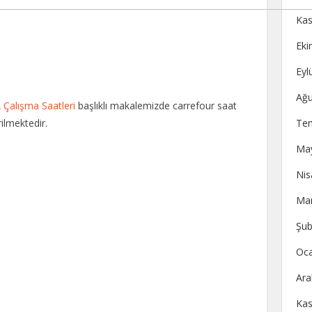
Kas
Eki
Eyl
Ağu
 Çalışma Saatleri
başlıklı makalemizde carrefour saat
ilmektedir.
Te
May
Nis
Mar
Şub
Oca
Ara
Kas