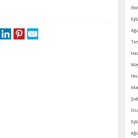
Eki
Eyl
Ağu
Te
Haz
May
Nis
Mar
Şub
Oca
Eyl
Ağu