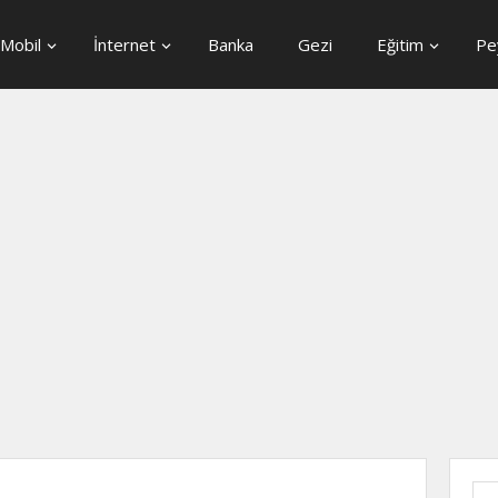
Mobil
İnternet
Banka
Gezi
Eğitim
Pe
Ara