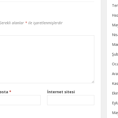
Te
Haz
Gerekli alanlar
*
ile işaretlenmişlerdir
May
Nis
Mar
Şub
Oca
Ara
Kas
posta
*
İnternet sitesi
Eki
Eyl
May