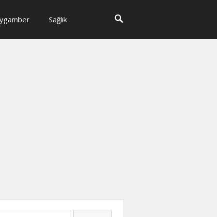
ygamber
Sağlık
ma: