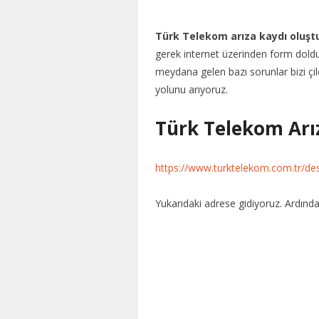
Türk Telekom arıza kaydı oluş
gerek internet üzerinden form doldura
meydana gelen bazı sorunlar bizi çi
yolunu arıyoruz.
Türk Telekom Arı
https://www.turktelekom.com.tr/dest
Yukarıdaki adrese gidiyoruz. Ardınd