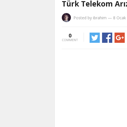
Türk Telekom Arıza
Posted by
ibrahim
—
8 Ocak
0
COMMENT