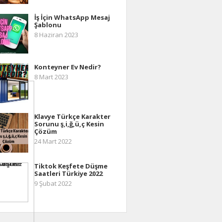
İş İçin WhatsApp Mesaj
Şablonu
8 Haziran 2023
Konteyner Ev Nedir?
8 Mart 2023
Klavye Türkçe Karakter
Sorunu ş,i,ğ,ü,ç Kesin
Çözüm
24 Mart 2022
Tiktok Keşfete Düşme
Saatleri Türkiye 2022
9 Şubat 2022