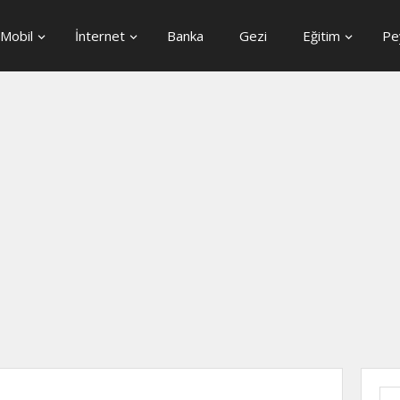
Mobil
İnternet
Banka
Gezi
Eğitim
Pe
Ara