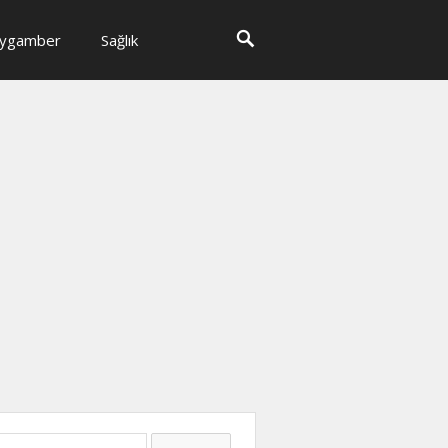
ygamber
Sağlık
ma: