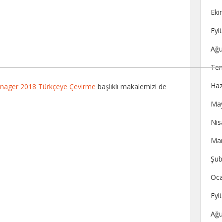
Eki
Eyl
Ağu
Te
Haz
anager 2018 Türkçeye Çevirme
başlıklı makalemizi de
May
Nis
Mar
Şub
Oca
Eyl
Ağu