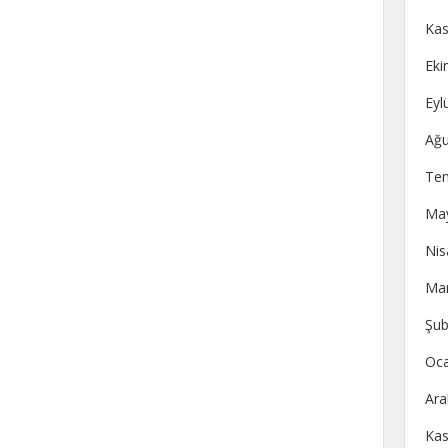
Kas
Eki
Eyl
Ağu
Te
May
Nis
Mar
Şub
Oca
Ara
Kas