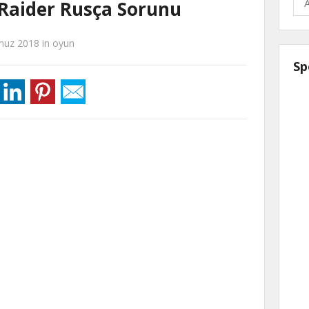
 Raider Rusça Sorunu
uz 2018
in
oyun
Sp