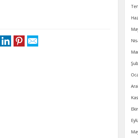
Te
Haz
May
Nis
Mar
Şub
Oca
Ara
Kas
Eki
Eyl
May