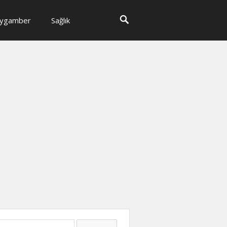
ygamber
Sağlık
ma: