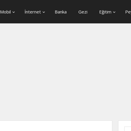
Mobil
İnternet
Banka
Gezi
Eğitim
Pe
Ara