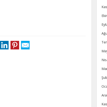
Kas
Eki
Eyl
Ağu
Te
May
Nis
Mar
Şub
Oca
Ara
Kas