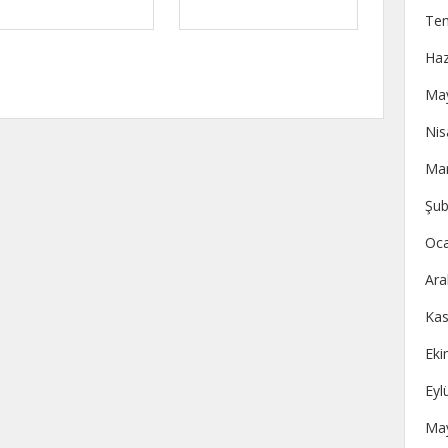
Te
Haz
May
Nis
Mar
Şub
Oca
Ara
Kas
Eki
Eyl
May