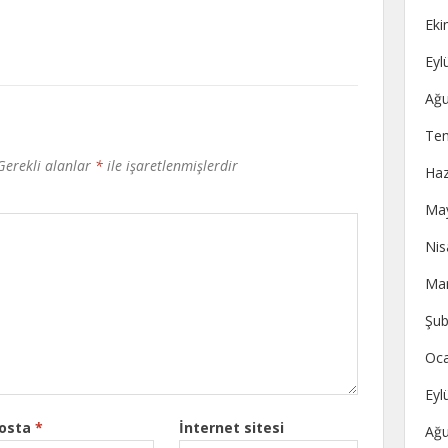
Eki
Eyl
Ağu
Te
Gerekli alanlar
*
ile işaretlenmişlerdir
Haz
May
Nis
Mar
Şub
Oca
Eyl
posta
*
İnternet sitesi
Ağu