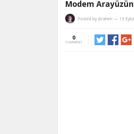
Modem Arayüzüne 
Posted by
ibrahim
—
13 Eylü
0
COMMENT