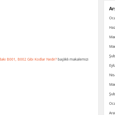
Ar
Oca
Haz
Mar
Mar
Şub
ki B001, B002 Gibi Kodlar Nedir?
başlıklı makalemizi
Eyl
Nis
Mar
Şub
Oca
Ara