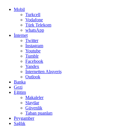
Mobil
Turkcell
Vodafone
Türk Telekom
whatsApp
İnternet
Twitter
İnstagram
Youtube
Tumblr
Facebook
Yandex
İnternetten Alışveriş
Outlook
Banka
Gezi
Eğitim
Makaleler
Slaytlar
Güvenlik
Taban puanları
Peygamber
Sağlık