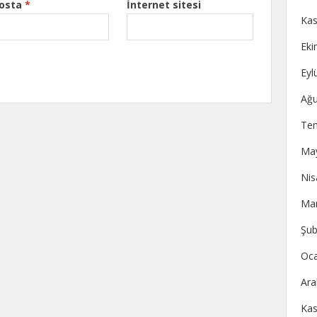
posta
*
İnternet sitesi
Kas
Eki
Eyl
Ağu
Te
May
Nis
Mar
Şub
Oca
Ara
Kas