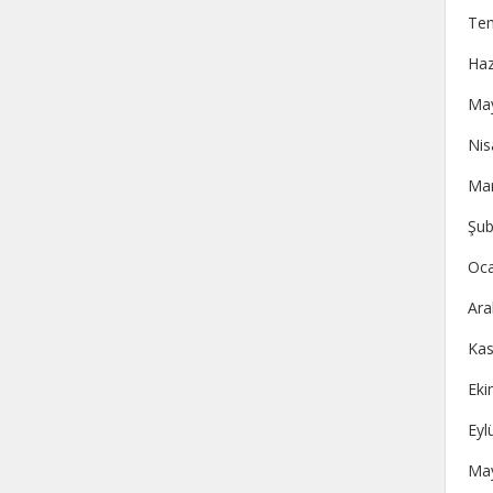
Te
Haz
May
Nis
Mar
Şub
Oca
Ara
Kas
Eki
Eyl
May