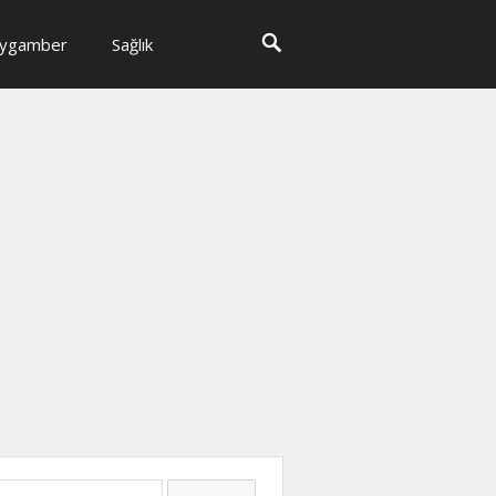
ygamber
Sağlık
ma: