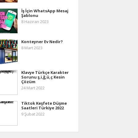
İş İçin WhatsApp Mesaj
Şablonu
8 Haziran 2023
Konteyner Ev Nedir?
8 Mart 2023
Klavye Türkçe Karakter
Sorunu ş,i,ğ,ü,ç Kesin
Çözüm
24 Mart 2022
Tiktok Keşfete Düşme
Saatleri Türkiye 2022
9 Şubat 2022