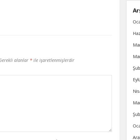
Ar
Oca
Haz
Mar
Mar
Gerekli alanlar
*
ile işaretlenmişlerdir
Şub
Eyl
Nis
Mar
Şub
Oca
Ara