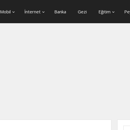
Mobil
İnternet
Banka
Gezi
Eğitim
Pe
Ara