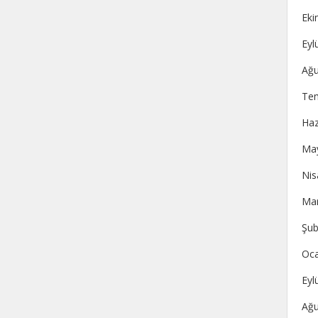
Eki
Eyl
Ağu
Te
Haz
May
Nis
Mar
Şub
Oca
Eyl
Ağu